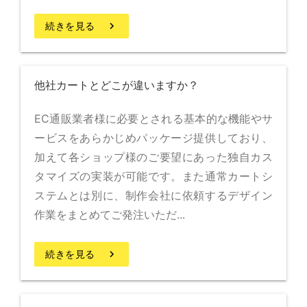
続きを見る
keyboard_arrow_right
他社カートとどこが違いますか？
EC通販業者様に必要とされる基本的な機能やサ
ービスをあらかじめパッケージ提供しており、
加えて各ショップ様のご要望にあった独自カス
タマイズの実装が可能です。また通常カートシ
ステムとは別に、制作会社に依頼するデザイン
作業をまとめてご発注いただ...
続きを見る
keyboard_arrow_right