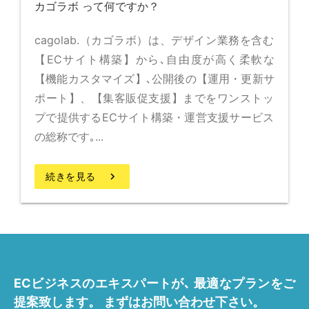
カゴラボ って何ですか？
cagolab.（カゴラボ）は、デザイン業務を含む
【ECサイト構築】から､自由度が高く柔軟な
【機能カスタマイズ】､公開後の【運用・更新サ
ポート】、【集客販促支援】までをワンストッ
プで提供するECサイト構築・運営支援サービス
の総称です｡...
続きを見る
keyboard_arrow_right
ECビジネスのエキスパートが､
最適なプランをご
提案致します。
まずはお問い合わせ下さい。