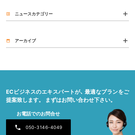
add
ニュースカテゴリー
list_alt
お知らせ
add
リリース
アーカイブ
date_range
2026年7月 [2]
2026年4月 [1]
2025年11月 [1]
ECビジネスのエキスパートが､
最適なプランをご
2025年7月 [1]
提案致します。
まずはお問い合わせ下さい。
2025年4月 [1]
お電話でのお問合せ
2024年12月 [1]
phone
050-3146-4049
2024年7月 [1]