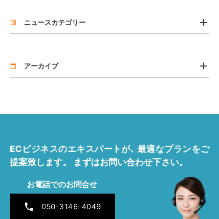
add
ニュースカテゴリー
list_alt
お知らせ
add
リリース
アーカイブ
date_range
2026年7月 [2]
2026年4月 [1]
2025年11月 [1]
ECビジネスのエキスパートが､
最適なプランをご
2025年7月 [1]
提案致します。
まずはお問い合わせ下さい。
2025年4月 [1]
お電話でのお問合せ
2024年12月 [1]
phone
050-3146-4049
2024年7月 [1]