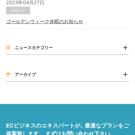
2023年04月27日
お知らせ
ゴールデンウィーク休暇のお知らせ
add
ニュースカテゴリー
list_alt
お知らせ
add
リリース
アーカイブ
date_range
2026年7月 [2]
2026年4月 [1]
2025年11月 [1]
ECビジネスのエキスパートが､
最適なプランをご
2025年7月 [1]
提案致します。
まずはお問い合わせ下さい。