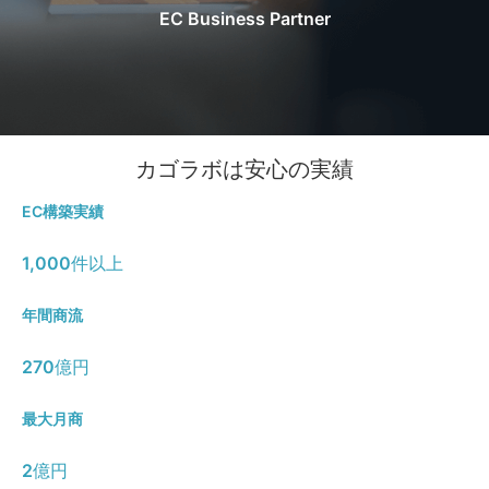
EC Business Partner
カゴラボは安心の実績
EC構築実績
1,000
件以上
年間商流
270
億円
最大月商
2
億円