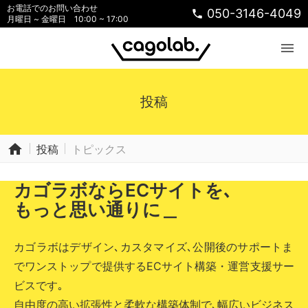
お電話でのお問い合わせ
050-3146-4049
phone
月曜日 ~ 金曜日 10:00 ~ 17:00
menu
投稿
home
投稿
トピックス
カゴラボならECサイトを､
もっと思い通りに＿
カゴラボはデザイン､カスタマイズ､公開後のサポートま
でワンストップで提供するECサイト構築・運営支援サー
ビスです｡
自由度の高い拡張性と柔軟な構築体制で､幅広いビジネス