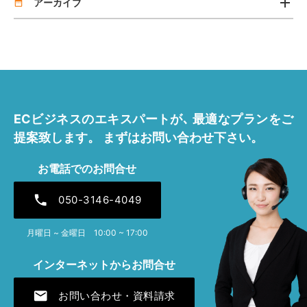
add
リリース
アーカイブ
date_range
2026年7月 [2]
2026年4月 [1]
2025年11月 [1]
ECビジネスのエキスパートが､
最適なプランをご
2025年7月 [1]
提案致します。
まずはお問い合わせ下さい。
2025年4月 [1]
お電話でのお問合せ
2024年12月 [1]
phone
050-3146-4049
2024年7月 [1]
月曜日 ~ 金曜日 10:00 ~ 17:00
2024年4月 [1]
インターネットからお問合せ
2023年12月 [1]
mail
お問い合わせ・資料請求
2023年7月 [1]