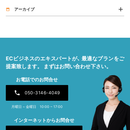
add
リリース
アーカイブ
date_range
2026年7月 [2]
2026年4月 [1]
2025年11月 [1]
ECビジネスのエキスパートが､
最適なプランをご
2025年7月 [1]
提案致します。
まずはお問い合わせ下さい。
2025年4月 [1]
お電話でのお問合せ
2024年12月 [1]
phone
050-3146-4049
2024年7月 [1]
月曜日 ~ 金曜日 10:00 ~ 17:00
2024年4月 [1]
インターネットからお問合せ
2023年12月 [1]