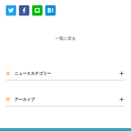
一覧に戻る
add
ニュースカテゴリー
list_alt
お知らせ
add
リリース
アーカイブ
date_range
2026年7月 [2]
2026年4月 [1]