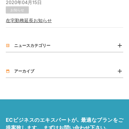
2020年04月15日
お知らせ
在宅勤務延長お知らせ
add
ニュースカテゴリー
list_alt
お知らせ
add
リリース
アーカイブ
date_range
2026年7月 [2]
2026年4月 [1]
2025年11月 [1]
ECビジネスのエキスパートが､
最適なプランをご
2025年7月 [1]
提案致します。
まずはお問い合わせ下さい。