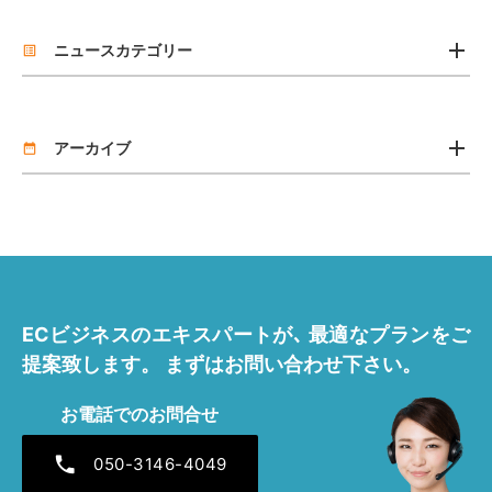
add
ニュースカテゴリー
list_alt
お知らせ
add
リリース
アーカイブ
date_range
2026年7月 [2]
2026年4月 [1]
2025年11月 [1]
ECビジネスのエキスパートが､
最適なプランをご
2025年7月 [1]
提案致します。
まずはお問い合わせ下さい。
2025年4月 [1]
お電話でのお問合せ
2024年12月 [1]
phone
050-3146-4049
2024年7月 [1]